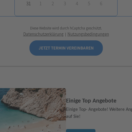
31
1
2
3
4
5
6
Diese Website wird durch hCaptcha geschützt.
Datenschutzerklärung
Nutzungsbedingungen
|
JETZT TERMIN VEREINBAREN
Einige Top Angebote
Einige Top- Angebote! Weitere An
auf Sie!