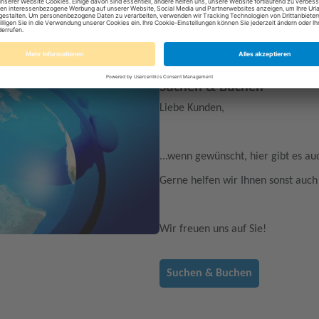
Suchen & Buchen
Liebe Kunden,
...wenn gewünscht, hier gibt es a
Gerne helfen wir Ihnen sonst auch 
Wir freuen uns auf Sie!
Suchen & Buchen