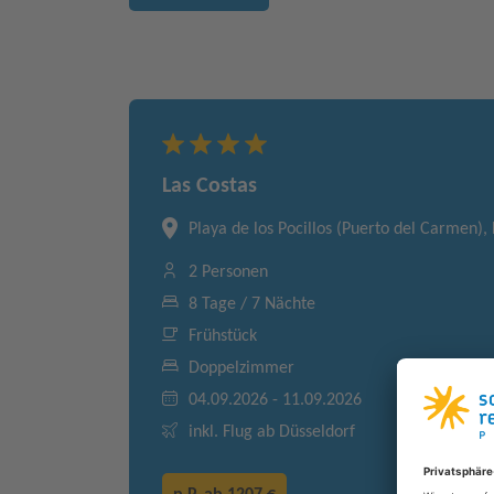
Las Costas
Playa de los Pocillos (Puerto del Carmen),
2 Personen
8 Tage / 7 Nächte
Frühstück
Doppelzimmer
04.09.2026 - 11.09.2026
inkl. Flug ab Düsseldorf